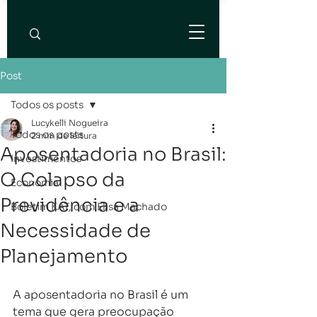
Post
Todos os posts
Lucykelli Nogueira
Todos os posts
2 min de leitura
Aposentadoria no Brasil:
Investimentos
O Colapso da
Economia
Previdência e a
Boletim KAT, com Elisa Machado
Necessidade de
Planejamento
A aposentadoria no Brasil é um 
tema que gera preocupação 