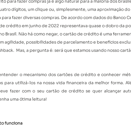
dito para fazer compras já é algo natural para a maioria dos brasile
atro dígitos, um clique ou, simplesmente, uma aproximação do 
 para fazer diversas compras. De acordo com dados do Banco Cen
de crédito em junho de 2022 representava quase o dobro da po
 Brasil. Não há como negar, o cartão de crédito é uma ferramenta
om agilidade, possibilidades de parcelamento e benefícios exclu
hback.  Mas, a pergunta é: será que estamos usando nosso cartã
 entender o mecanismo dos cartões de crédito e conhecer méto
os para utilizá-los na nossa vida financeira da melhor forma. Al
eve fazer com o seu cartão de crédito se quer alcançar aut
Tenha uma ótima leitura!
to funciona