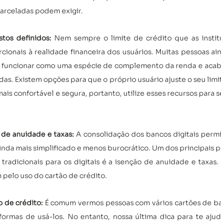
rceladas podem exigir. 
tos definidos: 
Nem sempre o limite de crédito que as institu
ionais à realidade financeira dos usuários. Muitas pessoas a
e funcionar como uma espécie de complemento da renda e aca
as. Existem opções para que o próprio usuário ajuste o seu limit
ais confortável e segura, portanto, utilize esses recursos para 
 de anuidade e taxas: 
A consolidação dos bancos digitais perm
ainda mais simplificado e menos burocrático. Um dos principais 
radicionais para os digitais é a isenção de anuidade e taxas. P
pelo uso do cartão de crédito.
 de crédito: 
É comum vermos pessoas com vários cartões de ban
ormas de usá-los. No entanto, nossa última dica para te ajudar