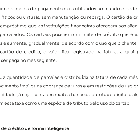
um dos meios de pagamento mais utilizados no mundo e pode se
ísicos ou virtuais, sem manutenção ou recarga. O cartão de cr
mpréstimo que as instituições financeiras oferecem aos cliente
parcelados. Os cartões possuem um limite de crédito que é es
s e aumenta, gradualmente, de acordo com o uso que o cliente f
artão de crédito, o valor fica registrado na fatura, a qual 
ser paga no mês seguinte. 
 a quantidade de parcelas é distribuída na fatura de cada mê
ncimento implica na cobrança de juros e em restrições do uso do
idade já seja isenta em muitos bancos, sobretudo digitais, alg
am essa taxa como uma espécie de tributo pelo uso do cartão.
o de crédito de forma inteligente