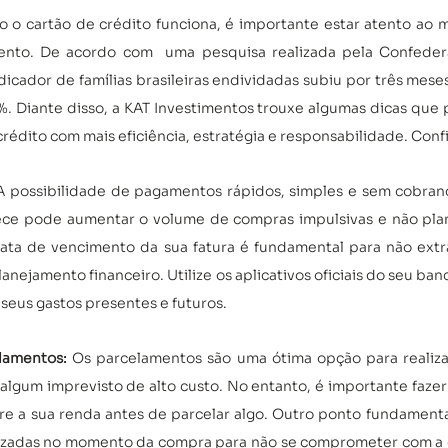
 o cartão de crédito funciona, é importante estar atento ao m
nto. De acordo com  uma pesquisa realizada pela Confedera
icador de famílias brasileiras endividadas subiu por três mese
. Diante disso, a KAT Investimentos trouxe algumas dicas que 
 crédito com mais eficiência, estratégia e responsabilidade. Confi
A possibilidade de pagamentos rápidos, simples e sem cobranç
ece pode aumentar o volume de compras impulsivas e não plane
data de vencimento da sua fatura é fundamental para não extra
lanejamento financeiro. Utilize os aplicativos oficiais do seu ba
 seus gastos presentes e futuros. 
lamentos: 
Os parcelamentos são uma ótima opção para realiz
 algum imprevisto de alto custo. No entanto, é importante faze
e a sua renda antes de parcelar algo. Outro ponto fundamental 
lizadas no momento da compra para não se comprometer com a c