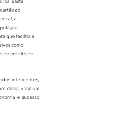
iros. Basta 
cartão ao 
tral, a 
pulação 
 que facilita a 
sivos como 
o de crédito de 
dos inteligentes, 
ém disso, você vai 
onomia e sucesso 