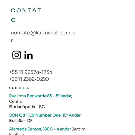
CONTAT
O
contato@katinvest.com.b
r
+55 11 99374-1734
+55 11 2362-0290
UNIDADES
Rua Irma Benwarda 83
- 5° andar,
Centro
Florianópolis - SC​
SCN Qd 1, Ed Number One, 15° Andar
Brasília - DF
Alameda Santos, 1800
- 4 andar
Jardim
Paulista