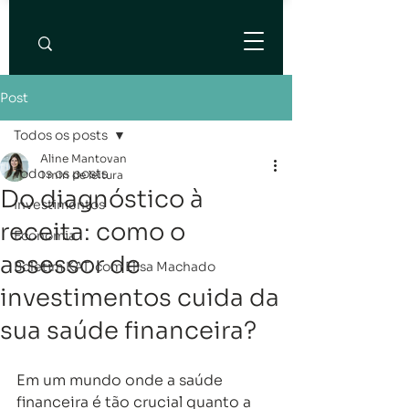
Post
Todos os posts
Aline Mantovan
Todos os posts
1 min de leitura
Do diagnóstico à
Investimentos
receita: como o
Economia
assessor de
Boletim KAT, com Elisa Machado
investimentos cuida da
sua saúde financeira?
Em um mundo onde a saúde 
financeira é tão crucial quanto a 