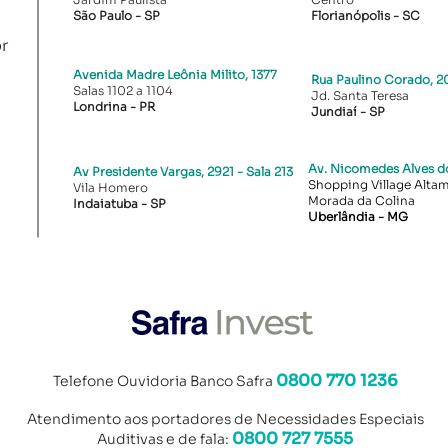
São Paulo - SP
Florianópolis - SC​
r
Avenida Madre Leônia Milito, 1377
Rua Paulino Corado, 20
Salas 1102 a 1104
Jd. Santa Teresa
Londrina - PR​
Jundiaí - SP
Av. Nicomedes Alves do
Av Presidente Vargas, 2921 - Sala 213
Shopping Village Altami
Vila Homero
Morada da Colina
Indaiatuba - SP
Uberlândia - MG
0800 770 1236
Telefone Ouvidoria Banco Safra
Atendimento aos portad
ores de Necessidades Especiais
0800 727 7555
Auditivas e de fala: