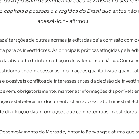
e os AI possam desempenhar cada vez melhor o seu rele
e capitais a pessoas e a regiões do Brasil que antes nã
acessá-lo.”
 - afirmou.
z alterações de outras normas já editadas pela comissão com o 
ia para os investidores. As principais práticas atingidas pela edi
 da atividade de intermediação de valores mobiliários. Com a n
stidores podem acessar as informações qualitativas e quantitati
 e possíveis conflitos de interesses antes da decisão de investi
s devem, obrigatoriamente, manter as informações disponíveis e
olução estabelece um documento chamado Extrato Trimestral S
de divulgação das informações que competem aos investidores.
esenvolvimento do Mercado, Antonio Berwanger, afirma que as