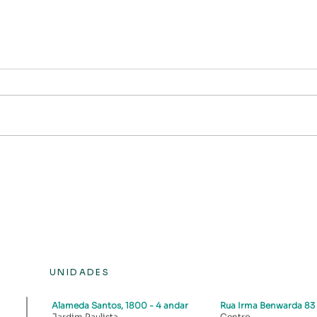
Whole Life: Segurança
Dola
vitalícia, proteção
Inve
patrimonial e
Opor
planejamento inteligente
Comp
UNIDADES
Alameda Santos, 1800
- 4 andar
Rua Irma Benwarda 83
Jardim Paulista
Centro