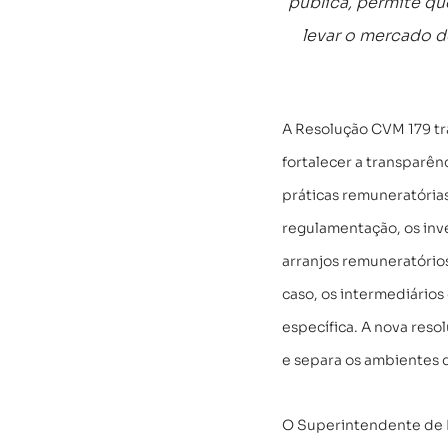
pública, permite qu
levar o mercado d
A Resolução CVM 179 tra
fortalecer a transparênc
práticas remuneratórias
regulamentação, os inve
arranjos remuneratórios
caso, os intermediário
específica. A nova res
e separa os ambientes 
O Superintendente de D