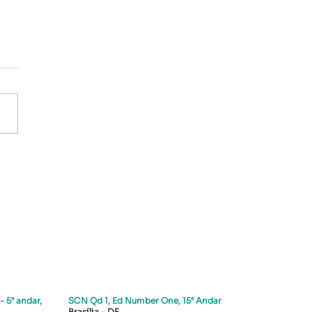
rização dos
stimentos: Proteção,
tunidade e Poder de
ra Internacional
- 5° andar,
SCN Qd 1, Ed Number One, 15° Andar
Brasília - DF