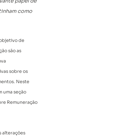
vante papel de 
o tinham como 
objetivo de 
ção são as 
ova 
vas sobre os 
mentos. Neste 
m uma seção 
obre Remuneração 
 alterações 