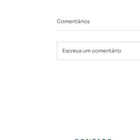
Comentários
Escreva um comentário
Ibovespa bate recorde
histórico e reforça
otimismo do investidor —
o que está por trás da alta?