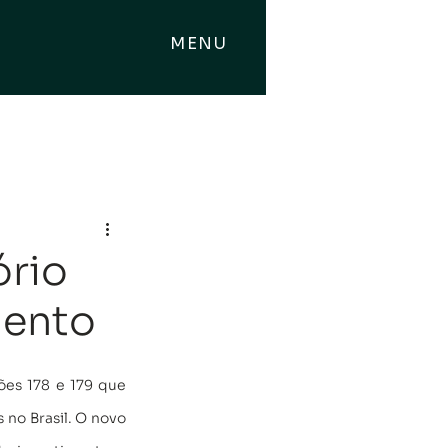
MENU
ório
mento
ões 178 e 179 que 
no Brasil. O novo 