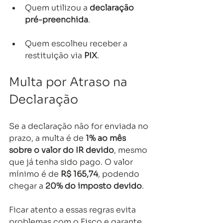
Quem utilizou a 
declaração 
pré-preenchida
.
Quem escolheu receber a 
restituição via 
PIX
.
Multa por Atraso na 
Declaração
Se a declaração não for enviada no 
prazo, a multa é de 
1% ao mês 
sobre o valor do IR devido
, mesmo 
que já tenha sido pago. O valor 
mínimo é de 
R$ 165,74
, podendo 
chegar a 
20% do imposto devido
.
Ficar atento a essas regras evita 
problemas com o Fisco e garante 