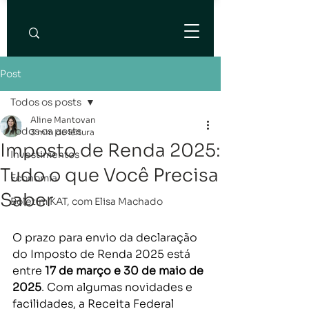
Post
Todos os posts
Aline Mantovan
Todos os posts
3 min de leitura
Imposto de Renda 2025:
Investimentos
Tudo o que Você Precisa
Economia
Saber
Boletim KAT, com Elisa Machado
O prazo para envio da declaração 
do Imposto de Renda 2025 está 
entre 
17 de março e 30 de maio de 
2025
. Com algumas novidades e 
facilidades, a Receita Federal 