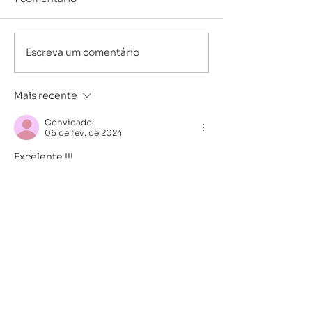
Escreva um comentário
Boletim KAT |
Boletim KAT |
03/08/2026
27/07/2026
Mais recente
Convidado:
06 de fev. de 2024
Excelente !!!
Curtir
Responder
CONTAT