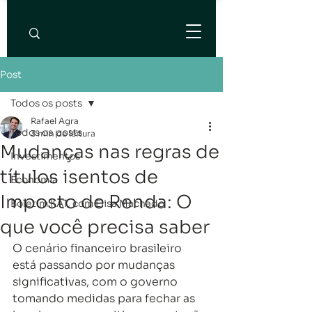
Post
Todos os posts
Rafael Agra
Todos os posts
3 min de leitura
Mudanças nas regras de
Investimentos
títulos isentos de
Economia
Imposto de Renda: O
Boletim KAT, com Elisa Machado
que você precisa saber
O cenário financeiro brasileiro 
está passando por mudanças 
significativas, com o governo 
tomando medidas para fechar as 