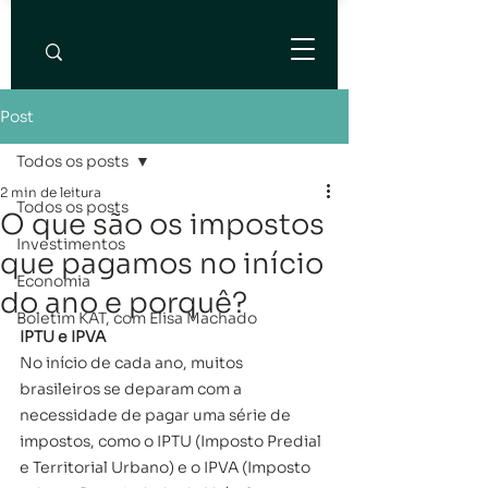
Post
Todos os posts
2 min de leitura
Todos os posts
O que são os impostos
Investimentos
que pagamos no início
Economia
do ano e porquê?
Boletim KAT, com Elisa Machado
IPTU e IPVA
No início de cada ano, muitos 
brasileiros se deparam com a 
necessidade de pagar uma série de 
impostos, como o IPTU (Imposto Predial 
e Territorial Urbano) e o IPVA (Imposto 