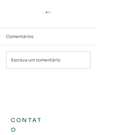
Comentários
Escreva um comentário
Fundos Imobiliários: o
Economizar, p
que você precisa saber
investir: você 
sobre
diferença?
CONTAT
O