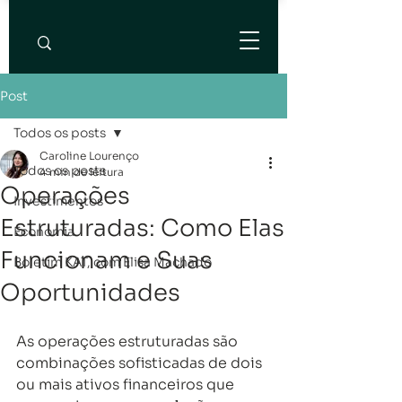
Post
Todos os posts
Caroline Lourenço
Todos os posts
4 min de leitura
Operações
Investimentos
Estruturadas: Como Elas
Economia
Funcionam e Suas
Boletim KAT, com Elisa Machado
Oportunidades
As operações estruturadas são 
combinações sofisticadas de dois 
ou mais ativos financeiros que 