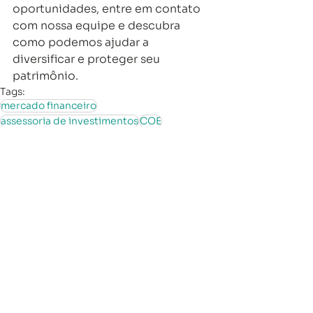
oportunidades, entre em contato 
com nossa equipe e descubra 
como podemos ajudar a 
diversificar e proteger seu 
patrimônio. 
Tags:
mercado financeiro
assessoria de investimentos
COE
estruturadas
operações estruturadas
hawk
travas
opções
long&short
Investimentos
Ver tudo
Posts recentes