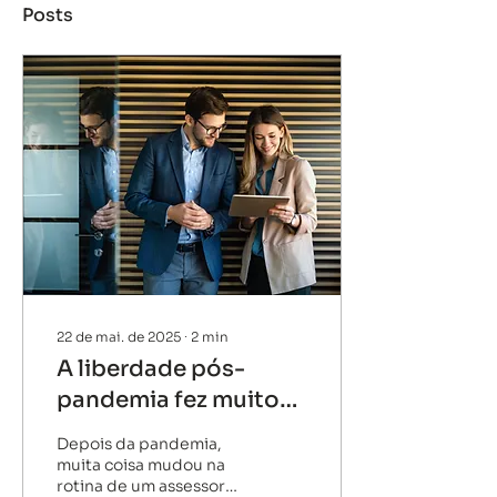
Posts
22 de mai. de 2025
∙
2
min
A liberdade pós-
pandemia fez muito
assessor esquecer de
Depois da pandemia,
onde vem sua maior
muita coisa mudou na
rotina de um assessor
força