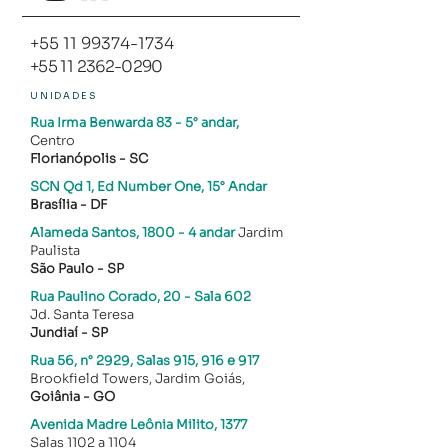
+55 11 99374-1734
+55 11 2362-0290
UNIDADES
Rua Irma Benwarda 83
- 5° andar,
Centro
Florianópolis - SC​
SCN Qd 1, Ed Number One, 15° Andar
Brasília - DF
Alameda Santos, 1800
- 4 andar
Jardim
Paulista
São Paulo - SP
Rua Paulino Corado, 20 - Sala 602
Jd. Santa Teresa
Jundiaí - SP
Rua 56, n° 2929, Salas 915, 916 e 917
Brookfield Towers, Jardim Goiás,
Goiânia - GO
Avenida Madre Leônia Milito, 1377
Salas 1102 a 1104