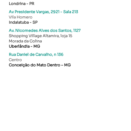
Londrina - PR​
Av Presidente Vargas, 2921 - Sala 213
Vila Homero
Indaiatuba - SP
Av. Nicomedes Alves dos Santos, 1127
Shopping Village Altamira, loja 15
Morada da Colina
Uberlândia - MG
Rua Daniel de Carvalho, n 136
Centro
Conceição do Mato Dentro – MG
0800 770 1236
Telefone Ouvidoria Banco Safra
Atendimento aos portad
ores de Necessidades
Especiais
0800 727 7555
Auditivas e de fala:
(Disponível de segunda à sexta-feira, das 09h às 18h,
exceto feriados.)