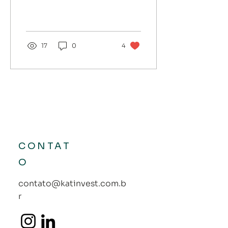
de investimentos. As
reuniões online se
tornaram comuns, o
contato à...
17
0
4
CONTAT
O
contato@katinvest.com.b
r