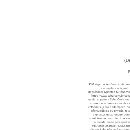
(D
K
KAT Agente Autônomo de Invest
e é credenciada junto 
Regulados>Agentes Autônomo
https://www.safra.com.br/safr
quais faz parte a Safra Corret
no mercado financeiro e de ca
estando sujeitas a alterações, 
oferta pública ou privada, rel
expressas neste documento 
consideradas como tal. Investim
do cliente, razão pela qual
tributação aplicável. Quaisqu
Grupo Safra não será responsáv