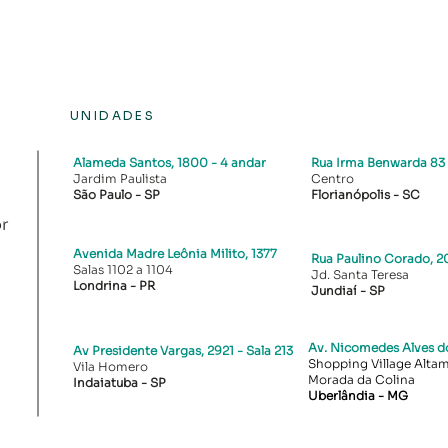
UNIDADES
Alameda Santos, 1800
- 4 andar
Rua Irma Benwarda 83
Jardim Paulista
Centro
São Paulo - SP
Florianópolis - SC​
r
Avenida Madre Leônia Milito, 1377
Rua Paulino Corado, 20
Salas 1102 a 1104
Jd. Santa Teresa
Londrina - PR​
Jundiaí - SP
Av. Nicomedes Alves do
Av Presidente Vargas, 2921 - Sala 213
Shopping Village Altami
Vila Homero
Morada da Colina
Indaiatuba - SP
Uberlândia - MG