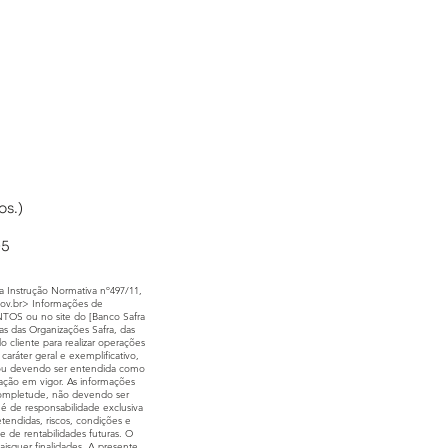
os.)
95
 Instrução Normativa nº497/11,
ov.br
> Informações de
S ou no site do [Banco Safra
s das Organizações Safra, das
cliente para realizar operações
ráter geral e exemplificativo,
do ou devendo ser entendida como
ntação em vigor. As informações
 completude, não devendo ser
 é de responsabilidade exclusiva
tendidas, riscos, condições e
de de rentabilidades futuras. O
aisquer finalidades. A presente