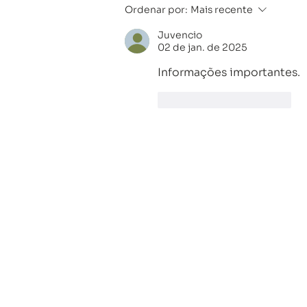
Crédito: Soluções
Ordenar por:
Mais recente
Inteligentes para Pessoas
Juvencio
e Empresas
02 de jan. de 2025
Informações importantes. 
Curtir
Responder