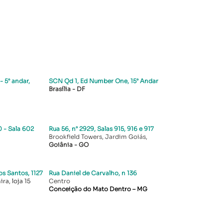
- 5° andar,
SCN Qd 1, Ed Number One, 15° Andar
Brasília - DF
 - Sala 602
Rua 56, n° 2929, Salas 915, 916 e 917
Brookfield Towers, Jardim Goiás,
Goiânia - GO
s Santos, 1127
Rua Daniel de Carvalho, n 136
ra, loja 15
Centro
Conceição do Mato Dentro – MG