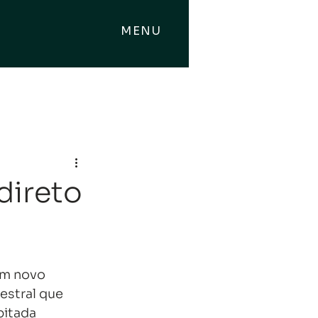
MENU
direto
um novo 
stral que 
bitada 