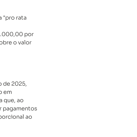
 "pro rata 
0.000,00 por 
bre o valor 
o de 2025, 
o em 
 que, ao 
er pagamentos 
porcional ao 