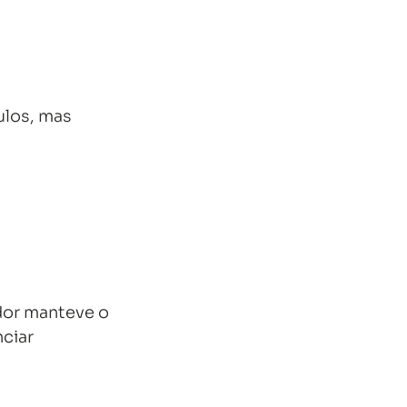
ulos, mas 
dor manteve o 
ciar 