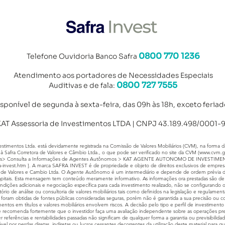
0800 770 1236
Telefone Ouvidoria Banco Safra
Atendimento aos portad
ores de Necessidades Especiais
0800 727 7555
Auditivas e de fala:
isponível de segunda à sexta-feira, das 09h às 18h, exceto feriad
AT Assessoria de Investimentos LTDA | CNPJ 43.189.498/0001-
imentos Ltda. está devidamente registrada na Comissão de Valores Mobiliários (CVM), na forma da
à Safra Corretora de Valores e Câmbio Ltda., o que pode ser verificado no site da CVM (
www.cvm.g
s> Consulta a Informações de Agentes Autônomos > KAT AGENTE AUTONOMO DE INVESTIMENTO
a-invest.htm
]. A marca SAFRA INVEST é de propriedade e objeto de direitos exclusivos de empresa
ora de Valores e Cambio Ltda. O Agente Autônomo é um intermediário e depende de ordem prévia do 
pitais. Esta mensagem tem conteúdo meramente informativo. As informações ora prestadas são de ca
condições adicionais e negociação específica para cada investimento realizado, não se configuran
atório de análise ou consultoria de valores mobiliários tais como definidos na legislação e regulame
foram obtidas de fontes públicas consideradas seguras, porém não é garantida a sua precisão ou
entos em títulos e valores mobiliários envolvem riscos. A decisão pelo tipo e perfil de investimento
 se recomenda fortemente que o investidor faça uma avaliação independente sobre as operações pre
er referências e rentabilidades passadas não significam de qualquer forma a garantia ou previsibilida
el por perdas diretas, indiretas ou lucros cessantes decorrentes da utilização deste material para qu