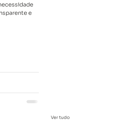
 necessidade 
nsparente e 
Ver tudo