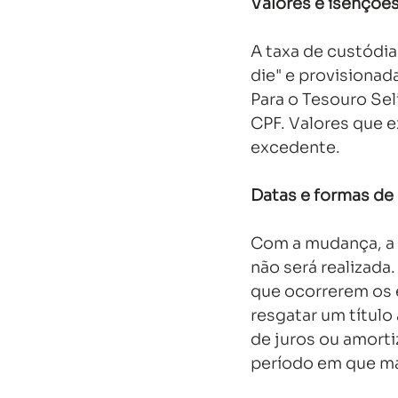
Valores e isençõe
A taxa de custódia
die" e provisiona
Para o Tesouro Sel
CPF. Valores que e
excedente. 
Datas e formas de
Com a mudança, a c
não será realizada
que ocorrerem os 
resgatar um títul
de juros ou amorti
período em que ma