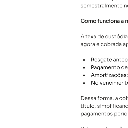
semestralmente nos
Como funciona a n
A taxa de custódia
agora é cobrada a
Resgate anteci
Pagamento de j
Amortizações;
No vencimento 
Dessa forma, a co
título, simplifica
pagamentos periód