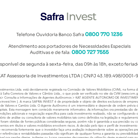
0800 770 1236
Telefone Ouvidoria Banco Safra
Atendimento aos portad
ores de Necessidades Especiais
0800 727 7555
Auditivas e de fala:
isponível de segunda à sexta-feira, das 09h às 18h, exceto feriad
AT Assessoria de Investimentos LTDA | CNPJ 43.189.498/0001-
imentos Ltda. está devidamente registrada na Comissão de Valores Mobiliários (CVM), na forma da
à Safra Corretora de Valores e Câmbio Ltda., o que pode ser verificado no site da CVM (
www.cvm.g
s> Consulta a Informações de Agentes Autônomos > KAT AGENTE AUTONOMO DE INVESTIMENTO
a-invest.htm
]. A marca SAFRA INVEST é de propriedade e objeto de direitos exclusivos de empresa
ora de Valores e Cambio Ltda. O Agente Autônomo é um intermediário e depende de ordem prévia do 
pitais. Esta mensagem tem conteúdo meramente informativo. As informações ora prestadas são de ca
condições adicionais e negociação específica para cada investimento realizado, não se configuran
atório de análise ou consultoria de valores mobiliários tais como definidos na legislação e regulame
foram obtidas de fontes públicas consideradas seguras, porém não é garantida a sua precisão ou
entos em títulos e valores mobiliários envolvem riscos. A decisão pelo tipo e perfil de investimento
 se recomenda fortemente que o investidor faça uma avaliação independente sobre as operações pre
er referências e rentabilidades passadas não significam de qualquer forma a garantia ou previsibilida
el por perdas diretas, indiretas ou lucros cessantes decorrentes da utilização deste material para qu