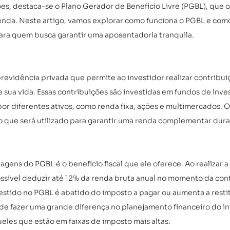
ões, destaca-se o Plano Gerador de Benefício Livre (PGBL), que o
enda. Neste artigo, vamos explorar como funciona o PGBL e como
ra quem busca garantir uma aposentadoria tranquila. 
evidência privada que permite ao investidor realizar contribui
 sua vida. Essas contribuições são investidas em fundos de inve
 diferentes ativos, como renda fixa, ações e multimercados. O 
 que será utilizado para garantir uma renda complementar dura
agens do PGBL é o benefício fiscal que ele oferece. Ao realizar a
sível deduzir até 12% da renda bruta anual no momento da contr
nvestido no PGBL é abatido do imposto a pagar ou aumenta a restit
de fazer uma grande diferença no planejamento financeiro do inv
les que estão em faixas de imposto mais altas. 