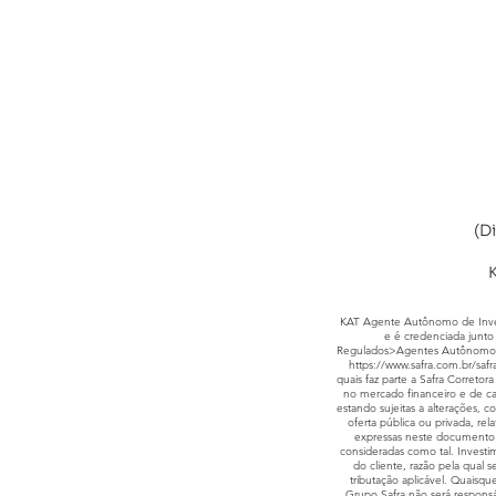
(D
K
KAT Agente Autônomo de Invest
e é credenciada junto 
Regulados>Agentes Autônomo
https://www.safra.com.br/safr
quais faz parte a Safra Corret
no mercado financeiro e de ca
estando sujeitas a alterações, 
oferta pública ou privada, rel
expressas neste documento 
consideradas como tal. Investim
do cliente, razão pela qual
tributação aplicável. Quaisqu
Grupo Safra não será responsáv