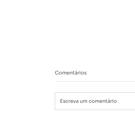
Comentários
Escreva um comentário
O que é plano de carreira e
qual é a vantagem de ter
um?