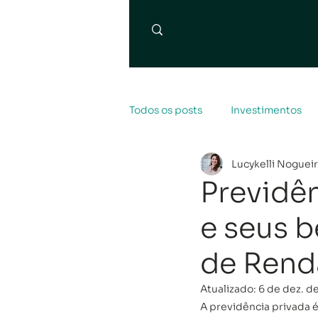
Todos os posts
Investimentos
Lucykelli Noguei
Previdê
e seus b
de Rend
Atualizado:
6 de dez. d
A previdência privada 