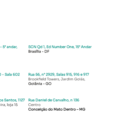
- 5° andar,
SCN Qd 1, Ed Number One, 15° Andar
Brasília - DF
 - Sala 602
Rua 56, n° 2929, Salas 915, 916 e 917
Brookfield Towers, Jardim Goiás,
Goiânia - GO
s Santos, 1127
Rua Daniel de Carvalho, n 136
ra, loja 15
Centro
Conceição do Mato Dentro – MG