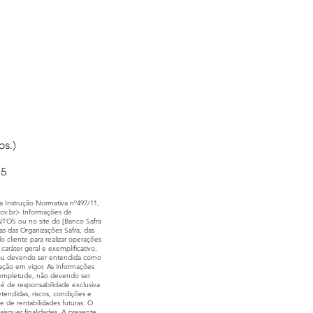
os.)
95
 Instrução Normativa nº497/11,
ov.br
> Informações de
S ou no site do [Banco Safra
s das Organizações Safra, das
cliente para realizar operações
ráter geral e exemplificativo,
do ou devendo ser entendida como
ntação em vigor. As informações
 completude, não devendo ser
 é de responsabilidade exclusiva
tendidas, riscos, condições e
de de rentabilidades futuras. O
aisquer finalidades. A presente