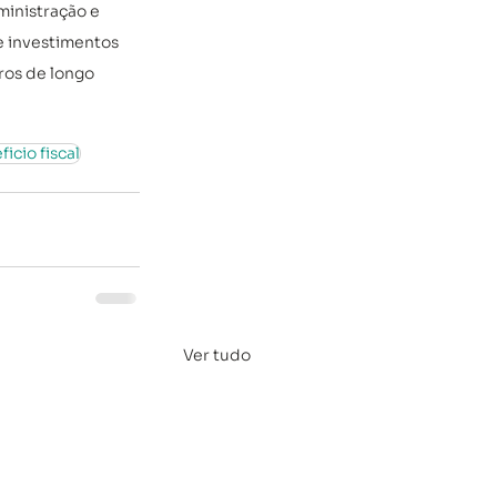
ministração e 
e investimentos 
ros de longo 
icio fiscal
Ver tudo