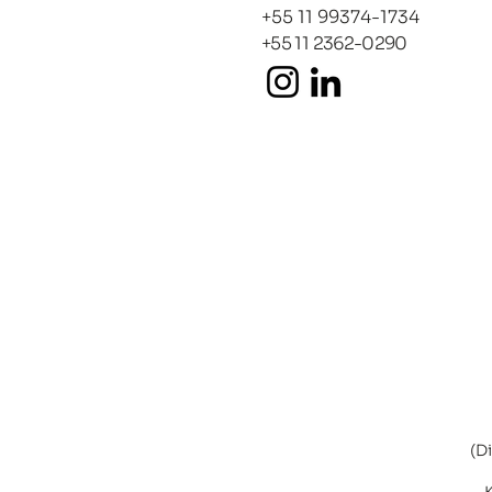
+55 11 99374-1734
+55 11 2362-0290
(D