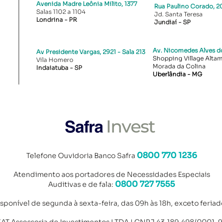
Avenida Madre Leônia Milito, 1377
Rua Paulino Corado, 20
Salas 1102 a 1104
Jd. Santa Teresa
Londrina - PR​
Jundiaí - SP
Av. Nicomedes Alves do
Av Presidente Vargas, 2921 - Sala 213
Shopping Village Altami
Vila Homero
Morada da Colina
Indaiatuba - SP
Uberlândia - MG
0800 770 1236
Telefone Ouvidoria Banco Safra
Atendimento aos portad
ores de Necessidades Especiais
0800 727 7555
Auditivas e de fala:
isponível de segunda à sexta-feira, das 09h às 18h, exceto feriad