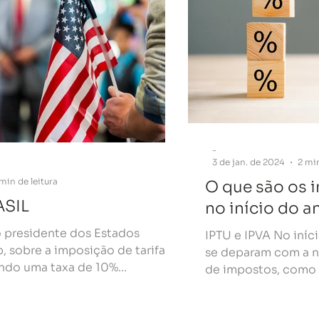
-
3 de jan. de 2024
2 min
min de leitura
O que são os
ASIL
no início do a
 presidente dos Estados
IPTU e IPVA No iníci
 sobre a imposição de tarifas
se deparam com a n
ndo uma taxa de 10%...
de impostos, como o