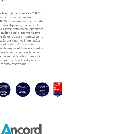
95
 Instrução Normativa nº497/11,
ov.br
> Informações de
S ou no site do [Banco Safra
s das Organizações Safra, das
cliente para realizar operações
ráter geral e exemplificativo,
do ou devendo ser entendida como
ntação em vigor. As informações
 completude, não devendo ser
 é de responsabilidade exclusiva
tendidas, riscos, condições e
de de rentabilidades futuras. O
aisquer finalidades. A presente
e a mesma reservados.