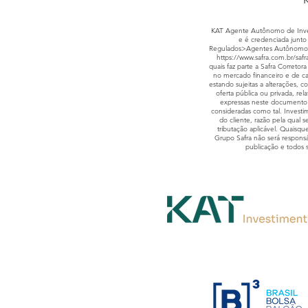
K
KAT Agente Autônomo de Invest
e é credenciada junto 
Regulados>Agentes Autônomo
https://www.safra.com.br/safr
quais faz parte a Safra Corret
no mercado financeiro e de ca
estando sujeitas a alterações, 
oferta pública ou privada, rel
expressas neste documento 
consideradas como tal. Investim
do cliente, razão pela qual
tributação aplicável. Quaisqu
Grupo Safra não será responsáv
publicação e todos 