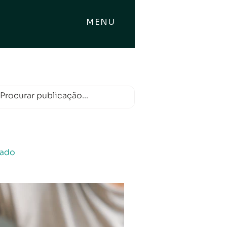
MENU
hado