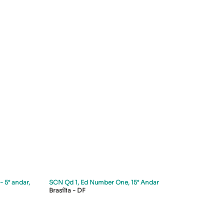
- 5° andar,
SCN Qd 1, Ed Number One, 15° Andar
Brasília - DF