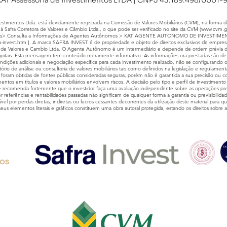
AT Assessoria de Investimentos LTDA | CNPJ 43.189.498/0001-
imentos Ltda. está devidamente registrada na Comissão de Valores Mobiliários (CVM), na forma da
à Safra Corretora de Valores e Câmbio Ltda., o que pode ser verificado no site da CVM (
www.cvm.g
s> Consulta a Informações de Agentes Autônomos > KAT AGENTE AUTONOMO DE INVESTIMENTO
a-invest.htm
]. A marca SAFRA INVEST é de propriedade e objeto de direitos exclusivos de empresa
ora de Valores e Cambio Ltda. O Agente Autônomo é um intermediário e depende de ordem prévia do 
pitais. Esta mensagem tem conteúdo meramente informativo. As informações ora prestadas são de ca
condições adicionais e negociação específica para cada investimento realizado, não se configuran
atório de análise ou consultoria de valores mobiliários tais como definidos na legislação e regulame
foram obtidas de fontes públicas consideradas seguras, porém não é garantida a sua precisão ou
entos em títulos e valores mobiliários envolvem riscos. A decisão pelo tipo e perfil de investimento
 se recomenda fortemente que o investidor faça uma avaliação independente sobre as operações pre
er referências e rentabilidades passadas não significam de qualquer forma a garantia ou previsibilida
el por perdas diretas, indiretas ou lucros cessantes decorrentes da utilização deste material para qu
seus elementos literais e gráficos constituem uma obra autoral protegida, estando os direitos sobr