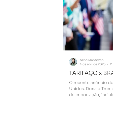
Aline Mantovan
4 de abr. de 2025
2 
TARIFAÇO x BR
O recente anúncio do
Unidos, Donald Trump,
de importação, inclui