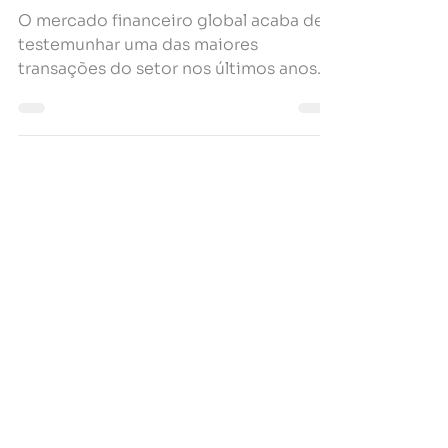
Inovação no Mercado
Financeiro
O mercado financeiro global acaba de
testemunhar uma das maiores
transações do setor nos últimos anos.
O J. Safra Sarasin, renomado banco...