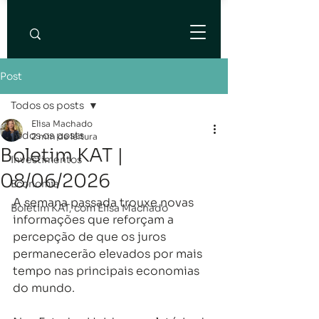
Post
Todos os posts
Elisa Machado
Todos os posts
2 min de leitura
Boletim KAT |
Investimentos
08/06/2026
Economia
A semana passada trouxe novas 
Boletim KAT, com Elisa Machado
informações que reforçam a 
percepção de que os juros 
permanecerão elevados por mais 
tempo nas principais economias 
do mundo.