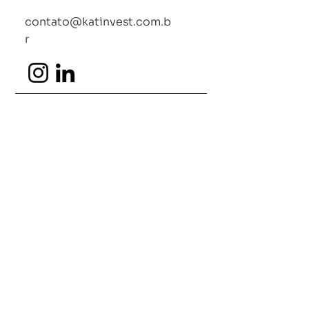
contato@katinvest.com.b
r
+55 11 99374-1734
+55 11 2362-0290
UNIDADES
Rua Irma Benwarda 83
- 5° andar,
Centro
Florianópolis - SC​
SCN Qd 1, Ed Number One, 15° Andar
Brasília - DF
Alameda Santos, 1800
- 4 andar
Jardim
Paulista
São Paulo - SP
Rua Paulino Corado, 20 - Sala 602
Jd. Santa Teresa