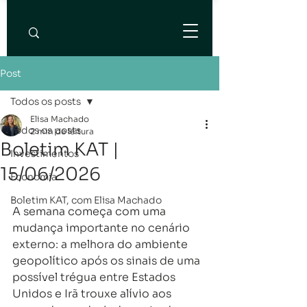
Post
Todos os posts
Elisa Machado
Todos os posts
2 min de leitura
Boletim KAT |
Investimentos
15/06/2026
Economia
Boletim KAT, com Elisa Machado
A semana começa com uma 
mudança importante no cenário 
externo: a melhora do ambiente 
geopolítico após os sinais de uma 
possível trégua entre Estados 
Unidos e Irã trouxe alívio aos 