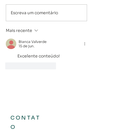
Escreva um comentário
Boletim KAT | 08/06/2026
Mais recente
Bianca Valverde
15 de jun.
	Excelente conteúdo!
Curtir
Responder
CONTAT
O