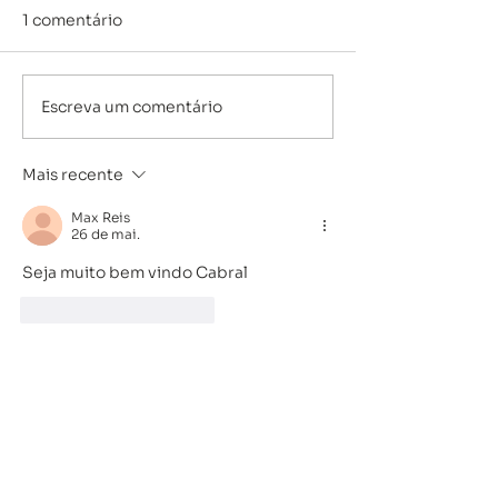
1 comentário
Escreva um comentário
Boletim KAT |
Boletim KAT |
03/08/2026
27/07/2026
Mais recente
Max Reis
26 de mai.
Seja muito bem vindo Cabral
Curtir
Responder