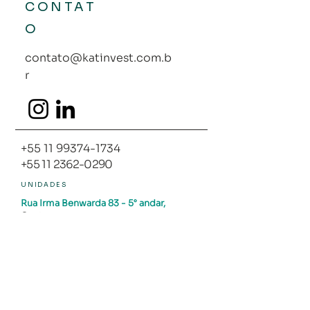
CONTAT
O
contato@katinvest.com.b
r
+55 11 99374-1734
+55 11 2362-0290
UNIDADES
Rua Irma Benwarda 83
- 5° andar,
Centro
Florianópolis - SC​
SCN Qd 1, Ed Number One, 15° Andar
Brasília - DF
Alameda Santos, 1800
- 4 andar
Jardim
Paulista
São Paulo - SP