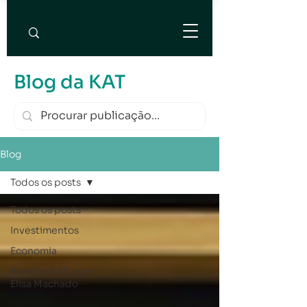
Blog da KAT
Blog
Todos os posts
Todos os posts
Investimentos
Economia
Boletim KAT, com
Elisa Machado