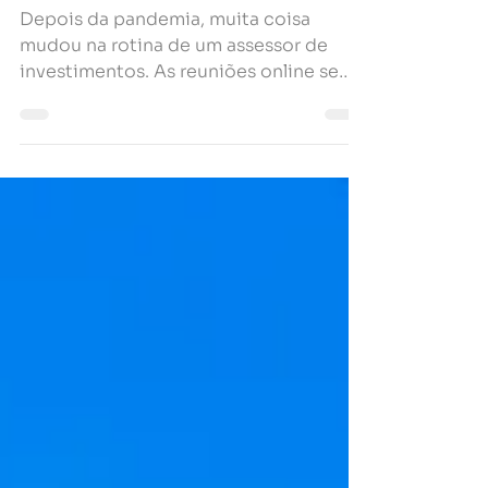
de onde vem sua maior força
Depois da pandemia, muita coisa
mudou na rotina de um assessor de
investimentos. As reuniões online se
tornaram comuns, o contato à...