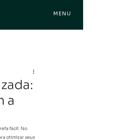
MENU
izada:
m a
fa fácil. No 
ra otimizar seus 