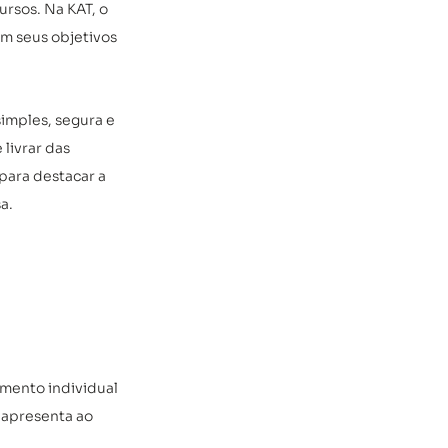
rsos. Na KAT, o 
om seus objetivos 
simples, segura e 
livrar das 
para destacar a 
a. 
imento individual 
 apresenta ao 