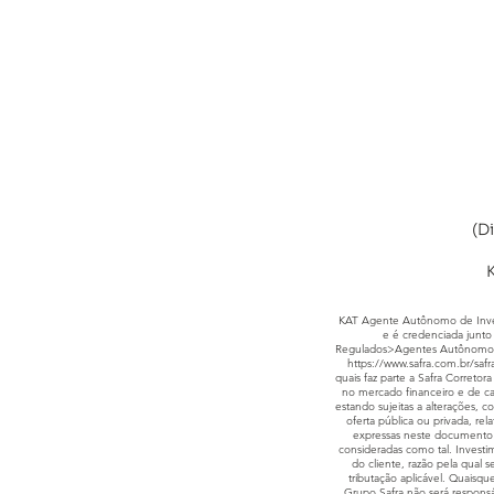
(D
K
KAT Agente Autônomo de Invest
e é credenciada junto 
Regulados>Agentes Autônomo
https://www.safra.com.br/safr
quais faz parte a Safra Corret
no mercado financeiro e de ca
estando sujeitas a alterações, 
oferta pública ou privada, rel
expressas neste documento 
consideradas como tal. Investim
do cliente, razão pela qual
tributação aplicável. Quaisqu
Grupo Safra não será responsáv