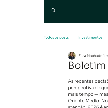
Todos os posts
Investimentos
Elisa Machado
1 
Boletim
As recentes decis
perspectiva de qu
mais tempo — mesm
Oriente Médio. No 
atenção: 2026 é ano