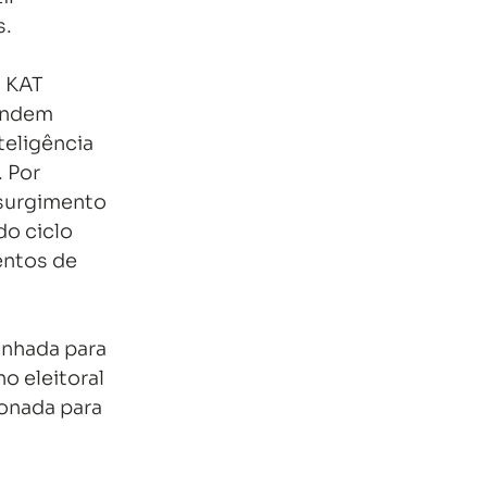
s.
 KAT 
ondem 
eligência 
 Por 
surgimento 
do ciclo 
ntos de 
nhada para 
 eleitoral 
ionada para 