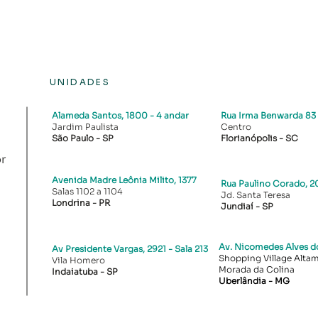
UNIDADES
Alameda Santos, 1800
- 4 andar
Rua Irma Benwarda 83
Jardim Paulista
Centro
São Paulo - SP
Florianópolis - SC​
r
Avenida Madre Leônia Milito, 1377
Rua Paulino Corado, 20
Salas 1102 a 1104
Jd. Santa Teresa
Londrina - PR​
Jundiaí - SP
Av. Nicomedes Alves do
Av Presidente Vargas, 2921 - Sala 213
Shopping Village Altami
Vila Homero
Morada da Colina
Indaiatuba - SP
Uberlândia - MG