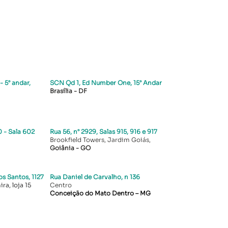
- 5° andar,
SCN Qd 1, Ed Number One, 15° Andar
Brasília - DF
 - Sala 602
Rua 56, n° 2929, Salas 915, 916 e 917
Brookfield Towers, Jardim Goiás,
Goiânia - GO
s Santos, 1127
Rua Daniel de Carvalho, n 136
ra, loja 15
Centro
Conceição do Mato Dentro – MG