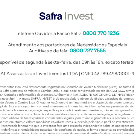
0800 770 1236
Telefone Ouvidoria Banco Safra
Atendimento aos portad
ores de Necessidades Especiais
0800 727 7555
Auditivas e de fala:
isponível de segunda à sexta-feira, das 09h às 18h, exceto feriad
AT Assessoria de Investimentos LTDA | CNPJ 43.189.498/0001-
imentos Ltda. está devidamente registrada na Comissão de Valores Mobiliários (CVM), na forma da
à Safra Corretora de Valores e Câmbio Ltda., o que pode ser verificado no site da CVM (
www.cvm.g
s> Consulta a Informações de Agentes Autônomos > KAT AGENTE AUTONOMO DE INVESTIMENTO
a-invest.htm
]. A marca SAFRA INVEST é de propriedade e objeto de direitos exclusivos de empresa
ora de Valores e Cambio Ltda. O Agente Autônomo é um intermediário e depende de ordem prévia do 
pitais. Esta mensagem tem conteúdo meramente informativo. As informações ora prestadas são de ca
condições adicionais e negociação específica para cada investimento realizado, não se configuran
atório de análise ou consultoria de valores mobiliários tais como definidos na legislação e regulame
foram obtidas de fontes públicas consideradas seguras, porém não é garantida a sua precisão ou
entos em títulos e valores mobiliários envolvem riscos. A decisão pelo tipo e perfil de investimento
 se recomenda fortemente que o investidor faça uma avaliação independente sobre as operações pre
er referências e rentabilidades passadas não significam de qualquer forma a garantia ou previsibilida
el por perdas diretas, indiretas ou lucros cessantes decorrentes da utilização deste material para qu