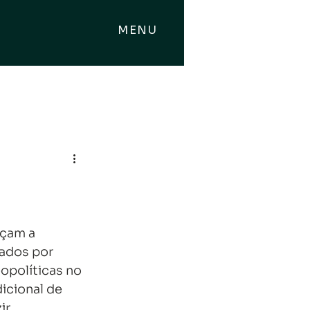
MENU
çam a 
ados por 
políticas no 
icional de 
ir 