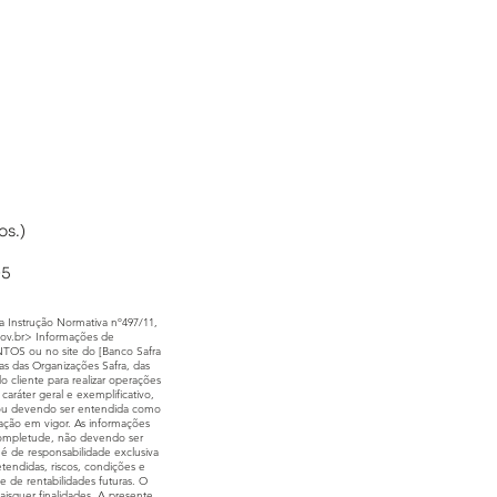
os.)
95
 Instrução Normativa nº497/11,
ov.br
> Informações de
S ou no site do [Banco Safra
s das Organizações Safra, das
cliente para realizar operações
ráter geral e exemplificativo,
do ou devendo ser entendida como
ntação em vigor. As informações
 completude, não devendo ser
 é de responsabilidade exclusiva
tendidas, riscos, condições e
de de rentabilidades futuras. O
aisquer finalidades. A presente